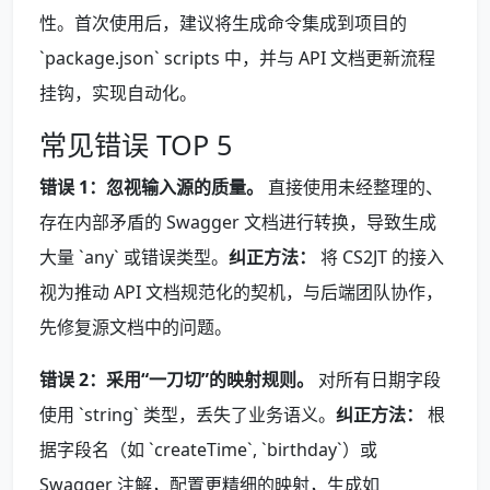
性。首次使用后，建议将生成命令集成到项目的
`package.json` scripts 中，并与 API 文档更新流程
挂钩，实现自动化。
常见错误 TOP 5
错误 1：忽视输入源的质量。
直接使用未经整理的、
存在内部矛盾的 Swagger 文档进行转换，导致生成
大量 `any` 或错误类型。
纠正方法：
将 CS2JT 的接入
视为推动 API 文档规范化的契机，与后端团队协作，
先修复源文档中的问题。
错误 2：采用“一刀切”的映射规则。
对所有日期字段
使用 `string` 类型，丢失了业务语义。
纠正方法：
根
据字段名（如 `createTime`, `birthday`）或
Swagger 注解，配置更精细的映射，生成如