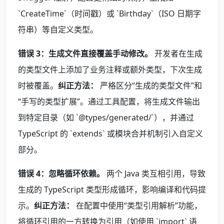
`CreateTime`（时间戳）或 `Birthday`（ISO 日期字
符串）等自定义类型。
错误 3：生成文件直接覆盖手动修改。
开发者在生成
的类型文件上添加了业务注释或额外类型，下次生成
时被覆盖。
纠正方法：
严格区分“生成的类型文件”和
“手写的类型扩展”。通过工具配置，将生成文件输出
到特定目录（如 `@types/generated/`），并通过
TypeScript 的 `extends` 或模块合并机制引入自定义
部分。
错误 4：忽略循环依赖。
两个 Java 类互相引用，导致
生成的 TypeScript 类型形成循环，影响编译和代码提
示。
纠正方法：
在配置中使用“类型引用解析”功能，
将循环引用的一方转换为引用（如使用 `import` 语