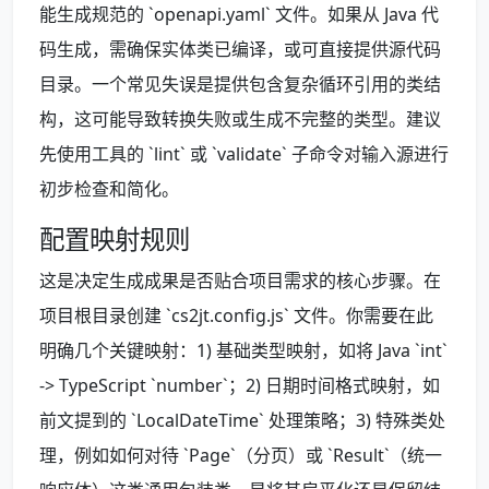
能生成规范的 `openapi.yaml` 文件。如果从 Java 代
码生成，需确保实体类已编译，或可直接提供源代码
目录。一个常见失误是提供包含复杂循环引用的类结
构，这可能导致转换失败或生成不完整的类型。建议
先使用工具的 `lint` 或 `validate` 子命令对输入源进行
初步检查和简化。
配置映射规则
这是决定生成成果是否贴合项目需求的核心步骤。在
项目根目录创建 `cs2jt.config.js` 文件。你需要在此
明确几个关键映射：1) 基础类型映射，如将 Java `int`
-> TypeScript `number`；2) 日期时间格式映射，如
前文提到的 `LocalDateTime` 处理策略；3) 特殊类处
理，例如如何对待 `Page`（分页）或 `Result`（统一