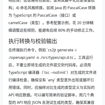
响应体）这类通用包装类，是将其扁平化还是保留结
构；4) 命名风格转换，如将 Java 的 PascalCase 转换
为 TypeScript 的 PascalCase（接口）或
camelCase（类型）。参考配置示例，花 20 分钟精
细调整这些规则，能避免后续 80% 的手动修正工作。
执行转换与校验输出
在终端执行命令，例如 `cs2jt generate -i
./openapi.yaml -o ./src/types/api.d.ts`。工具运行
后，不要立即将生成的文件提交到代码库。必须用
TypeScript 编译器（`tsc --noEmit`）对生成的文件进
行编译检查，确保没有 `any` 类型意外出现或循环引
用错误。同时，应抽样对比生成的类型定义与实际的
API 响应数据。可以编写简单的验证脚本，用几个典
型的 API 响应 JSON 去测试生成的类型，确保其兼容