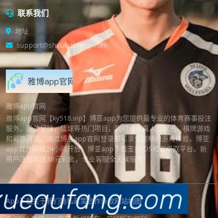
联系我们
地址
support@shxuequfang.com
雅博app官网
雅博app官网【ky518.vip】博亚app为您提供最专业的体育赛事投注
服务，涵盖足球、篮球等热门项目，同时设有真人百家乐、棋牌游戏
和彩票开奖。通过博亚app官网登录即可享受流畅的游戏体验，博亚
app官方网站24小时开放，博亚app下载支持iOS和安卓双平台。新
用户注册即送88元彩金，专业客服全天候服务！
App下载
关于我们
隐私政策
合作条款
网站地图